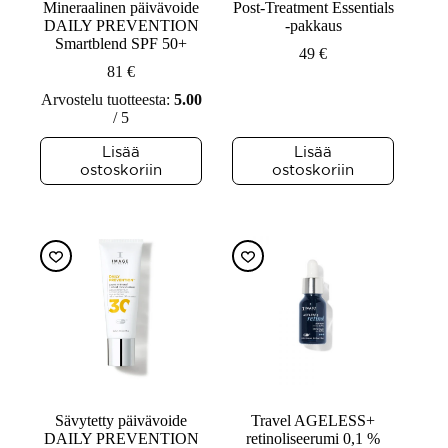
Mineraalinen päivävoide
Post-Treatment Essentials
DAILY PREVENTION
-pakkaus
Smartblend SPF 50+
49
€
81
€
Arvostelu tuotteesta:
5.00
/ 5
Lisää
Lisää
ostoskoriin
ostoskoriin
Sävytetty päivävoide
Travel AGELESS+
DAILY PREVENTION
retinoliseerumi 0,1 %