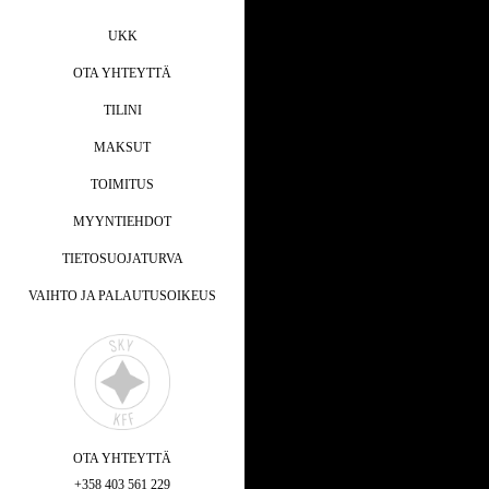
UKK
OTA YHTEYTTÄ
TILINI
MAKSUT
TOIMITUS
MYYNTIEHDOT
TIETOSUOJATURVA
VAIHTO JA PALAUTUSOIKEUS
OTA YHTEYTTÄ
+358 403 561 229