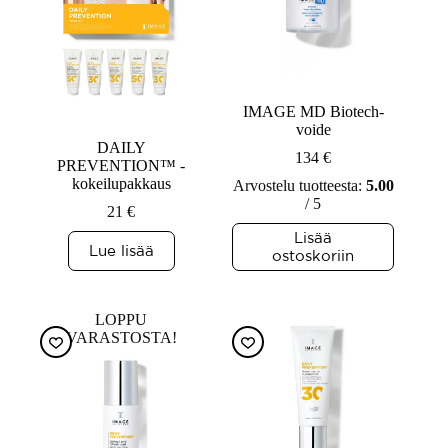
IMAGE MD Biotech-
voide
DAILY
134
€
PREVENTION™ -
kokeilupakkaus
Arvostelu tuotteesta:
5.00
/ 5
21
€
Lisää
Lue lisää
ostoskoriin
LOPPU
VARASTOSTA!