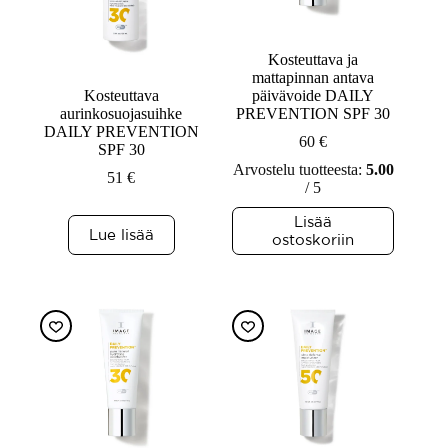
Kosteuttava ja
mattapinnan antava
Kosteuttava
päivävoide DAILY
aurinkosuojasuihke
PREVENTION SPF 30
DAILY PREVENTION
60
€
SPF 30
Arvostelu tuotteesta:
5.00
51
€
/ 5
Lisää
Lue lisää
ostoskoriin