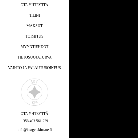
OTA YHTEYTTÄ
TILINI
MAKSUT
TOIMITUS
MYYNTIEHDOT
TIETOSUOJATURVA
VAIHTO JA PALAUTUSOIKEUS
OTA YHTEYTTÄ
+358 403 561 229
info@image-skincare.fi