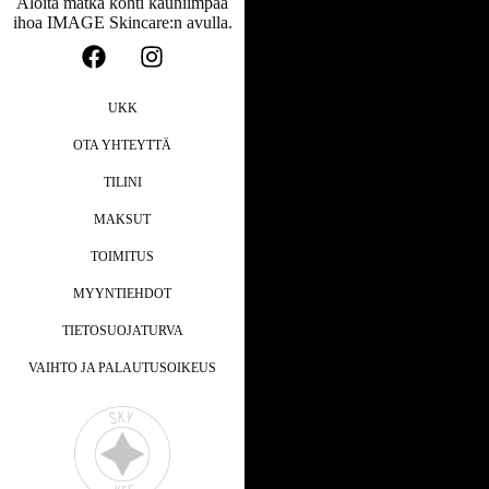
Aloita matka kohti kauniimpaa
ihoa IMAGE Skincare:n avulla.
UKK
OTA YHTEYTTÄ
TILINI
MAKSUT
TOIMITUS
MYYNTIEHDOT
TIETOSUOJATURVA
VAIHTO JA PALAUTUSOIKEUS