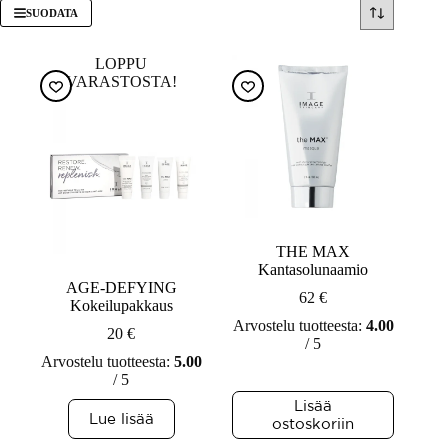
SUODATA
LOPPU
VARASTOSTA!
THE MAX
Kantasolunaamio
AGE-DEFYING
62
€
Kokeilupakkaus
Arvostelu tuotteesta:
4.00
20
€
/ 5
Arvostelu tuotteesta:
5.00
/ 5
Lisää
Lue lisää
ostoskoriin