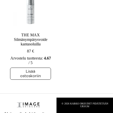
THE MAX
Silmänympärysvoide
kantasoluilla
87
€
Arvostelu tuotteesta:
4.67
/ 5
Lisää
ostoskoriin
© 2026 KAIKKI OIKEUDET PIDÄTETÄÄN
URSUM