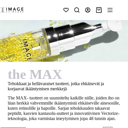
the MAX
Tehokkaat ja hellävaraiset tuotteet, jotka ehkäisevät ja
korjaavat ikääntymisen merkkejä
The MAX- tuotteet on suunniteltu kaikille niille, joiden iho on
liian herkkä vahvemmille ikääntymistä ehkäiseville ainesosille,
kuten retinolille ja hapoille. Sarjan tehokkuuden takaavat
peptidit, kasvien kantasolu-uutteet ja innovatiivinen Vectorize-
teknologia, joka varmistaa imeytymisen jopa 48 tunnin ajan.