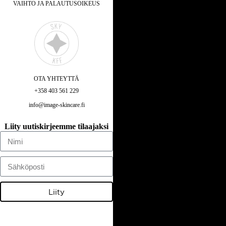
VAIHTO JA PALAUTUSOIKEUS
OTA YHTEYTTÄ
+358 403 561 229
info@image-skincare.fi
Liity uutiskirjeemme tilaajaksi
Liity