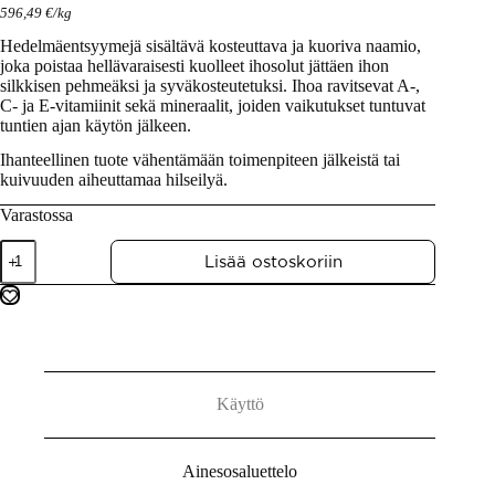
596,49
€
/
kg
Hedelmäentsyymejä sisältävä kosteuttava ja kuoriva naamio,
joka poistaa hellävaraisesti kuolleet ihosolut jättäen ihon
silkkisen pehmeäksi ja syväkosteutetuksi. Ihoa ravitsevat A-,
C- ja E-vitamiinit sekä mineraalit, joiden vaikutukset tuntuvat
tuntien ajan käytön jälkeen.
Ihanteellinen tuote vähentämään toimenpiteen jälkeistä tai
kuivuuden aiheuttamaa hilseilyä.
Varastossa
Lisää ostoskoriin
Käyttö
Ainesosaluettelo