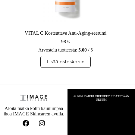
VITAL C Kosteuttava Anti-Aging-seerumi
98
€
Arvostelu tuotteesta:
5.00
/ 5
Lisää ostoskoriin
© 2026 KAIKKI OIKEUDET PIDÄTETÄÄN
URSUM
Aloita matka kohti kauniimpaa
ihoa IMAGE Skincare:n avulla.