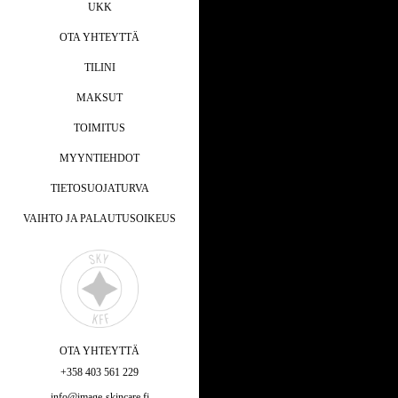
UKK
OTA YHTEYTTÄ
TILINI
MAKSUT
TOIMITUS
MYYNTIEHDOT
TIETOSUOJATURVA
VAIHTO JA PALAUTUSOIKEUS
OTA YHTEYTTÄ
+358 403 561 229
info@image-skincare.fi