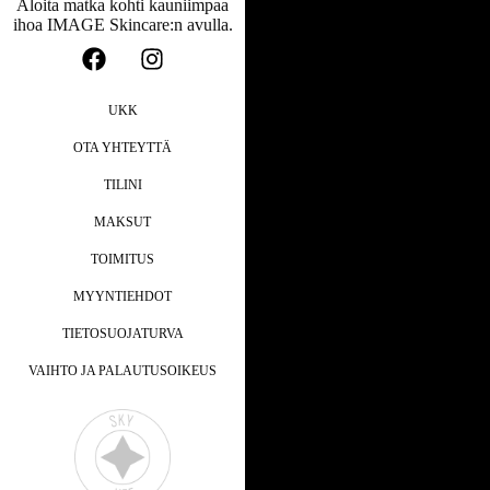
Aloita matka kohti kauniimpaa
ihoa IMAGE Skincare:n avulla.
UKK
OTA YHTEYTTÄ
TILINI
MAKSUT
TOIMITUS
MYYNTIEHDOT
TIETOSUOJATURVA
VAIHTO JA PALAUTUSOIKEUS