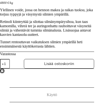
4800
€
/
kg
Ylellinen voide, jossa on hennon makea ja raikas tuoksu, joka
torjuu ryppyjä ja väsymystä silmien ympärillä.
Retinoli kiinteyttää ja silottaa silmänympärysihoa, kun taas
kamomilla, vihreä tee ja auringonhattu rauhoittavat väsyneitä
silmiä ja vähentävät tummia silmänalusia. Lisäsuojaa antavat
kasvien kantasolu-uutteet.
Tunnet rentouttavan vaikutuksen silmien ympärillä heti
ensimmäisestä käyttökerrasta lähtien.
Varastossa
Lisää ostoskoriin
Käyttö