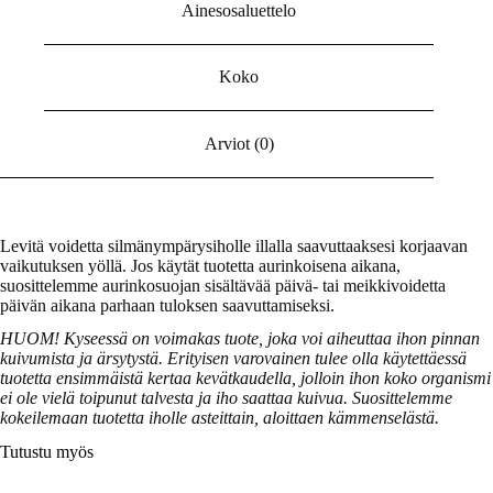
Ainesosaluettelo
Koko
Arviot (0)
Levitä voidetta silmänympärysiholle illalla saavuttaaksesi korjaavan
vaikutuksen yöllä. Jos käytät tuotetta aurinkoisena aikana,
suosittelemme aurinkosuojan sisältävää päivä- tai meikkivoidetta
päivän aikana parhaan tuloksen saavuttamiseksi.
HUOM! Kyseessä on voimakas tuote, joka voi aiheuttaa ihon pinnan
kuivumista ja ärsytystä. Erityisen varovainen tulee olla käytettäessä
tuotetta ensimmäistä kertaa kevätkaudella, jolloin ihon koko organismi
ei ole vielä toipunut talvesta ja iho saattaa kuivua. Suosittelemme
kokeilemaan tuotetta iholle asteittain, aloittaen kämmenselästä.
Tutustu myös